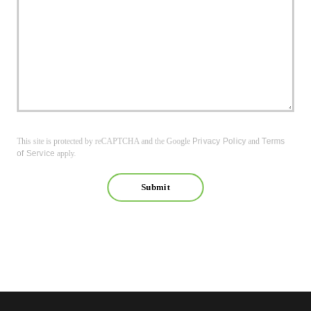
This site is protected by reCAPTCHA and the Google
Privacy Policy
and
Terms
of Service
apply.