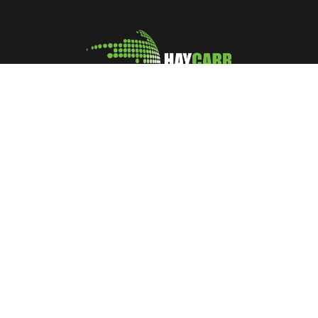
A leading manufacturer and marketer of Coconut Shell
Activated Carbon
No: 400, Deans Road, Colombo 10, Sri Lanka
Tel: +94 112 627 000
Sales:
inquiries@haycarb-test.hayflex.com
Purchasing:
procurement@haycarb-test.hayflex.com
HR:
people@haycarb-test.hayflex.com
Home