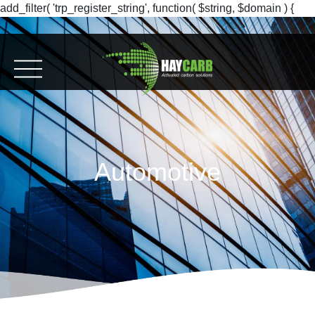
add_filter( 'trp_register_string', function( $string, $domain ) {
return $string; }, 10, 2 );
Automotive